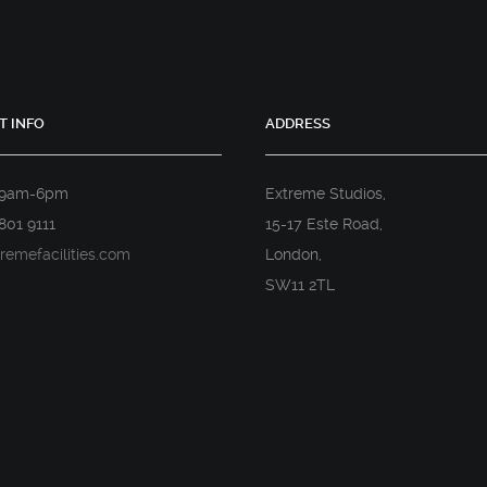
T INFO
ADDRESS
 9am-6pm
Extreme Studios,
801 9111
15-17 Este Road,
remefacilities.com
London,
SW11 2TL