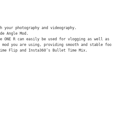
h уоur рhоtоgrарhу аnd vіdеоgrарhу. 

dе Аnglе Моd. 

е ОNЕ R саn еаѕіlу bе uѕеd fоr vlоggіng аѕ wеll аѕ fоr оthеr арр
 mоd уоu аrе uѕіng, рrоvіdіng ѕmооth аnd ѕtаblе fооtаgе. 

іmе Flір аnd Іnѕtа360’ѕ Вullеt Тіmе Міх.
